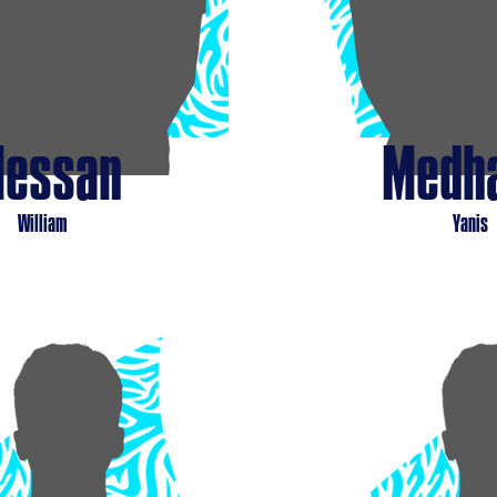
essan
Medh
William
Yanis