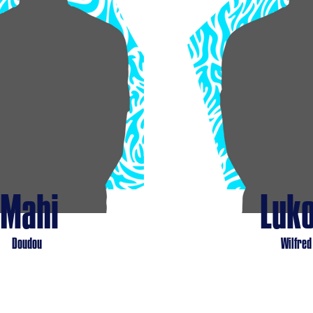
Mahi
Luko
Doudou
Wilfred