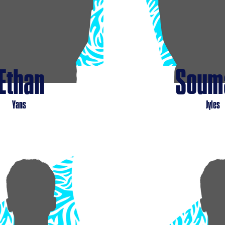
Ethan
Soum
Yans
Jyles