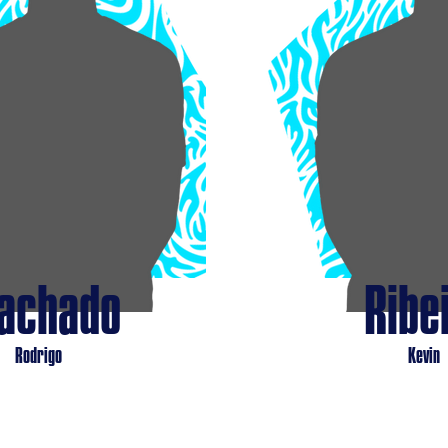
achado
Ribe
Rodrigo
Kevin