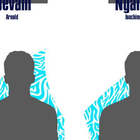
Qevani
Nga
Arnold
Joachim