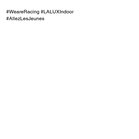
#WeareRacing
#LALUXIndoor
#AllezLesJeunes