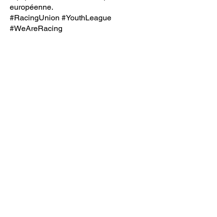
européenne.
#RacingUnion
#YouthLeague
#WeAreRacing