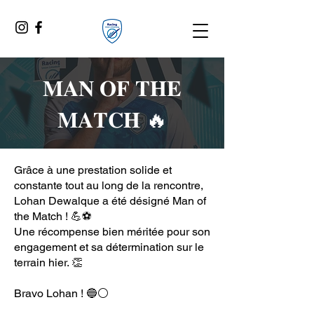
𝐌𝐀𝐍 𝐎𝐅 𝐓𝐇𝐄
𝐌𝐀𝐓𝐂𝐇 🔥
Grâce à une prestation solide et
constante tout au long de la rencontre,
Lohan Dewalque a été désigné Man of
the Match ! 💪⚽
Une récompense bien méritée pour son
engagement et sa détermination sur le
terrain hier. 👏
Bravo Lohan ! 🔵⚪