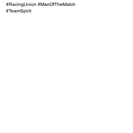
#RacingUnion
#ManOfTheMatch
#TeamSpirit