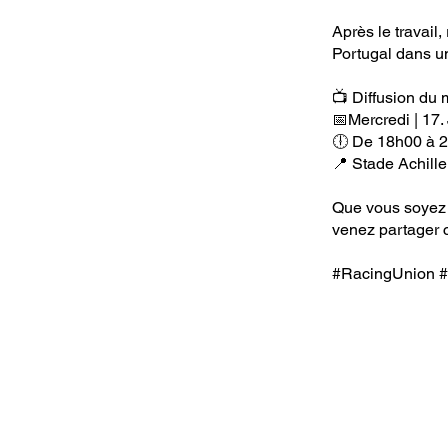
Après le travail
Portugal dans u
📺 Diffusion du
📅Mercredi | 17.
🕕 De 18h00 à 
📍 Stade Achill
Que vous soyez 
venez partager 
#RacingUnion
#