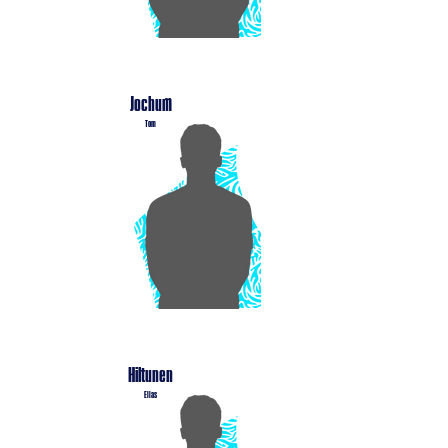
Jochum
Tom
Hiltunen
Elias