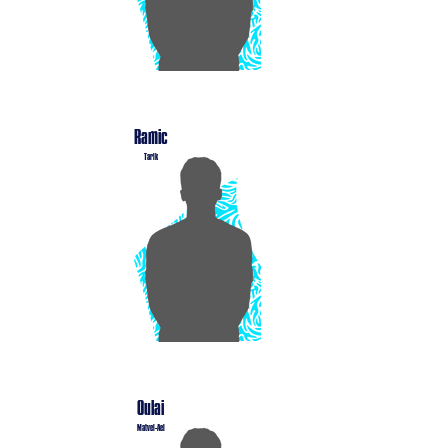
Ramic
Tarik
Oulai
Matvei-Ael