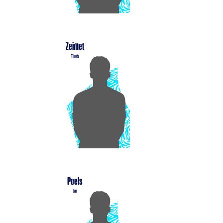
Zeimet
Timéo
Poels
Jan