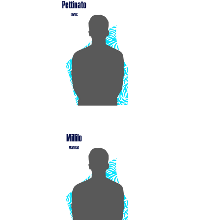
Pettinato
Chris
Millilo
Mathias