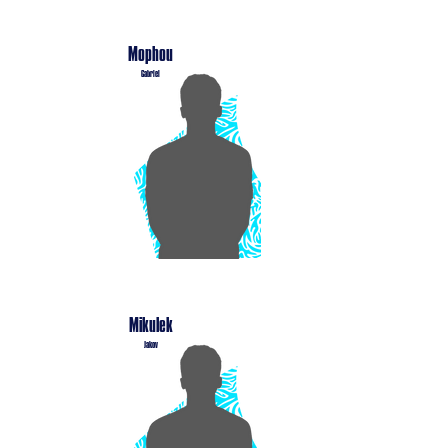
Mophou
Gabriel
Mikulek
Jakov