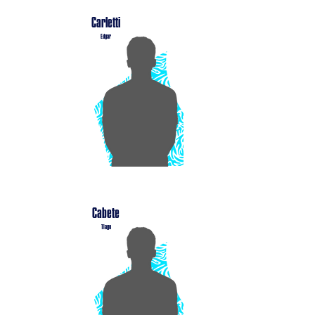
Carletti
Edgar
Cabete
Tiago