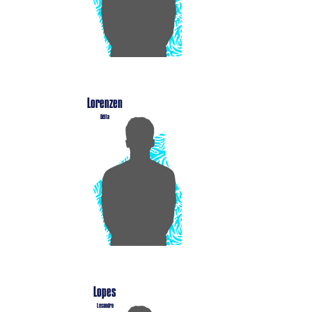
Lorenzen
Délia
Lopes
Lesandro