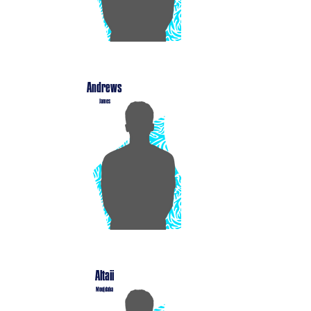
Andrews
James
Altaii
Moujdaba