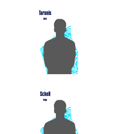
Taranis
Delil
Schell
Hugo