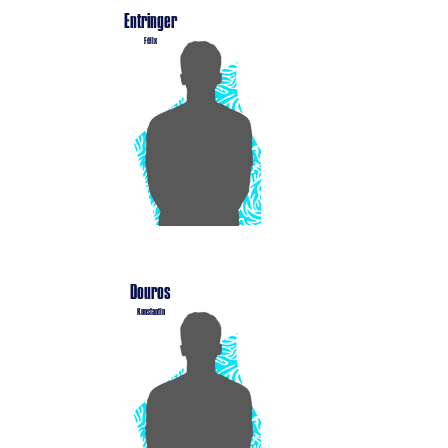
Entringer
Félix
Douros
Konstantin