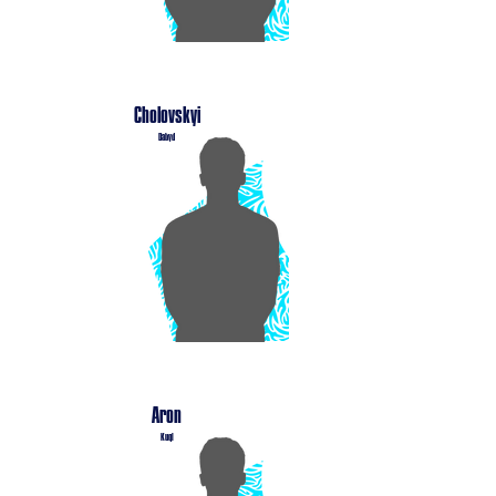
Cholovskyi
Dabyd
Aron
Kuqi