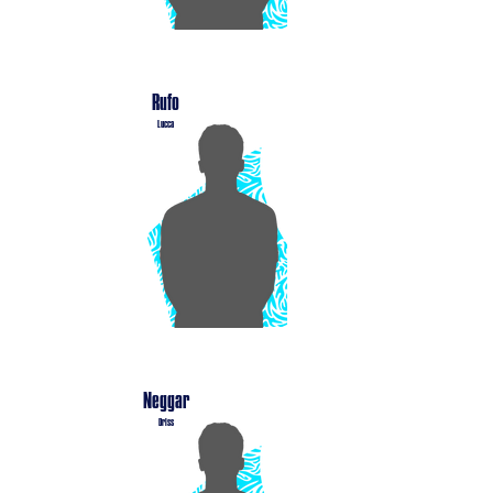
Rufo
Lucca
Neggar
Driss