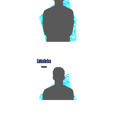
Limaleba
Malone