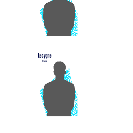
Lecygne
Henzo