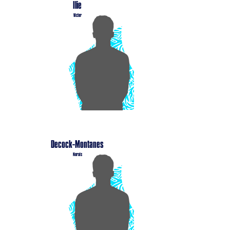
Ilie
Victor
Decock-Montanes
Nurais