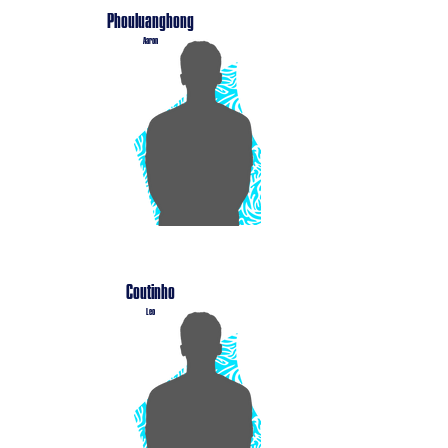
Phouluanghong
Aaron
Coutinho
Leo